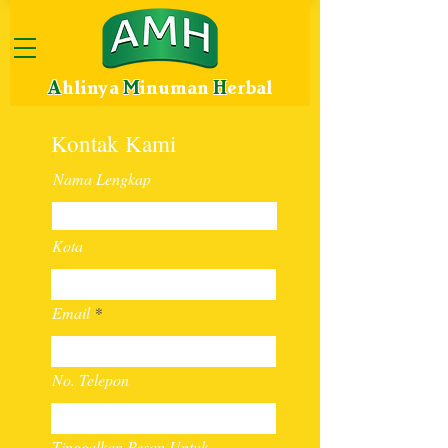
A
hlinya
M
inuman
H
erbal
Kontak Kami
Nama Lengkap
Kota
Email
No. Telepon
Tinggalkan Pesan Untuk