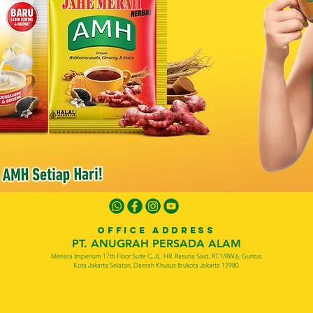
OFFICE ADDRESS
PT. ANUGRAH PERSADA ALAM
Menara Imperium 17th Floor Suite C, JL. HR. Rasuna Said, RT.1/RW.6, Guntur,
Kota Jakarta Selatan, Daerah Khusus Ibukota Jakarta 12980