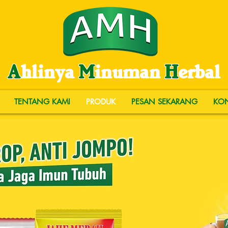
A
hlinya
M
inuman
H
erbal
TENTANG KAMI
PRODUK
PESAN SEKARANG
KON