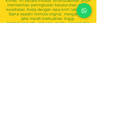
krimer. Ini secara khusus diformulasikan untuk
memberikan peningkatan keseluruhan dalam
kesehatan Anda dengan rasa krim tambahan.
Sama seperti formula orignal, mengandung
jahe merah berkualitas tinggi,
habbatussauda, ginseng, madu, secang dan
herbal lainnya yang membantu tubuh Anda
menyerap nutrisi penting yang dibutuhkan
untuk meningkatkan kesehatan secara
keseluruhan. Jahe Merah Mix AMH 100%
herbal dan tidak mengandung bahan
pengawet, pewarna buatan, dan perasa
buatan. Minum Jahe Merah Susu AMH setiap
hari untuk menjaga kesehatan dan
meningkatkan kekebalan Anda.
Pesan Sekarang
Pesan Sekarang
OFFICE ADDRESS
PT. ANUGRAH PERSADA ALAM
Menara Imperium 17th Floor Suite C, JL. HR. Rasuna Said, RT.1/RW.6, Guntur, Kota
Jakarta Selatan, Daerah Khusus Ibukota Jakarta 12980